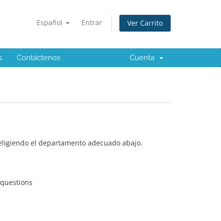
Español
Entrar
Ver Carrito
s
Contáctenos
Cuenta
 eligiendo el departamento adecuado abajo.
 questions