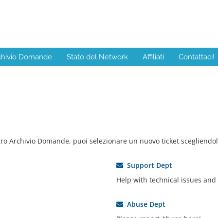
chivio Domande
Stato del Network
Affiliati
Contattaci!
ro Archivio Domande, puoi selezionare un nuovo ticket scegliendolo
Support Dept
Help with technical issues and
Abuse Dept