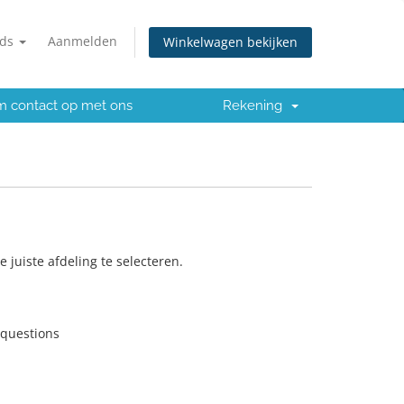
nds
Aanmelden
Winkelwagen bekijken
 contact op met ons
Rekening
juiste afdeling te selecteren.
 questions