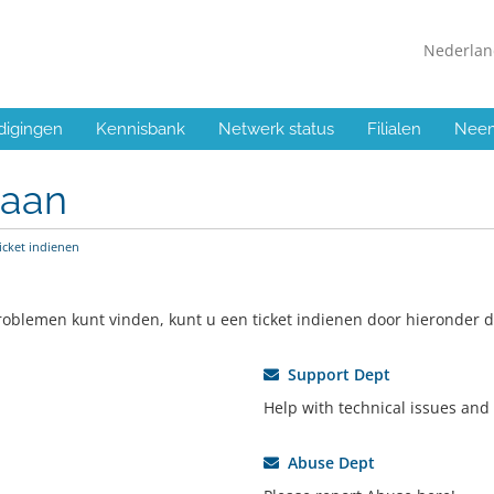
Nederla
digingen
Kennisbank
Netwerk status
Filialen
Neem
 aan
icket indienen
oblemen kunt vinden, kunt u een ticket indienen door hieronder de 
Support Dept
Help with technical issues and
Abuse Dept