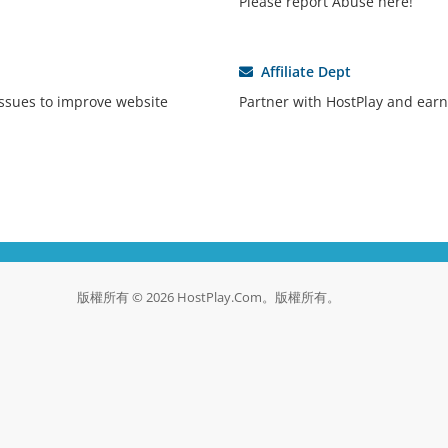
Please report Abuse here!
Affiliate Dept
ssues to improve website
Partner with HostPlay and earn
版權所有 © 2026 HostPlay.Com。版權所有。