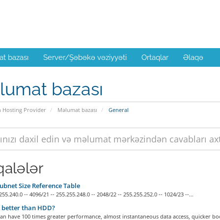
t bazası
Server/Şəbəkə vəziyyəti
Ortaqlar
Əlaqə
lumat bazası
n Hosting Provider
Məlumat bazası
General
alələr
ubnet Size Reference Table
255.240.0 -- 4096/21 -- 255.255.248.0 -- 2048/22 -- 255.255.252.0 -- 1024/23 --...
 better than HDD?
an have 100 times greater performance, almost instantaneous data access, quicker boo