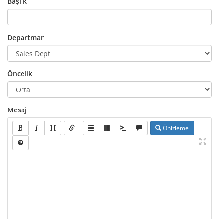
Başlık
Departman
Öncelik
Mesaj
Önizleme