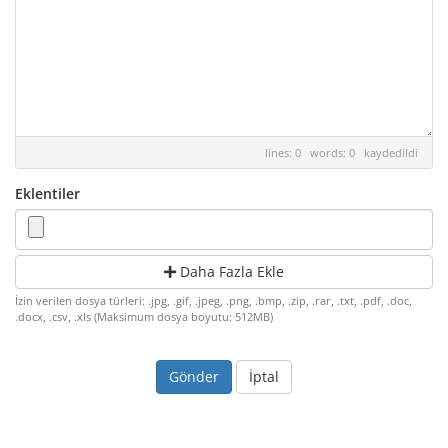
lines: 0 words: 0
kaydedildi
Eklentiler
Daha Fazla Ekle
İzin verilen dosya türleri: .jpg, .gif, .jpeg, .png, .bmp, .zip, .rar, .txt, .pdf, .doc,
.docx, .csv, .xls (Maksimum dosya boyutu: 512MB)
İptal