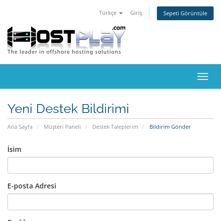
Türkçe
Giriş
Sepeti Görüntüle
Gezi
değiş
Yeni Destek Bildirimi
Ana Sayfa
Müşteri Paneli
Destek Taleplerim
Bildirim Gönder
İsim
E-posta Adresi