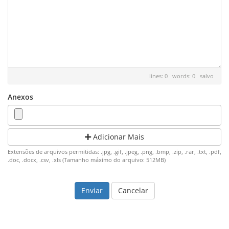
lines: 0 words: 0
salvo
Anexos
Adicionar Mais
Extensões de arquivos permitidas: .jpg, .gif, .jpeg, .png, .bmp, .zip, .rar, .txt, .pdf,
.doc, .docx, .csv, .xls (Tamanho máximo do arquivo: 512MB)
Cancelar