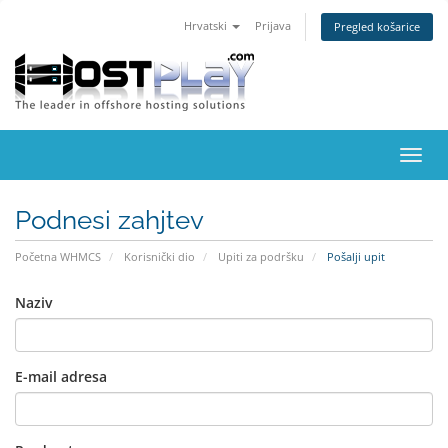
Hrvatski
Prijava
Pregled košarice
Preba
navig
Podnesi zahjtev
Početna WHMCS
Korisnički dio
Upiti za podršku
Pošalji upit
Naziv
E-mail adresa