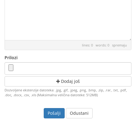
lines: 0 words: 0
spremaju
Prilozi
Dodaj još
Dozvoljene ekstenzije datoteka: .jpg, .gif, .jpeg, .png, .bmp, .zip, .rar, .txt, .pdf,
.doc, .docx, .csv, .xls (Maksimalna veličina datoteke: 512MB)
Odustani