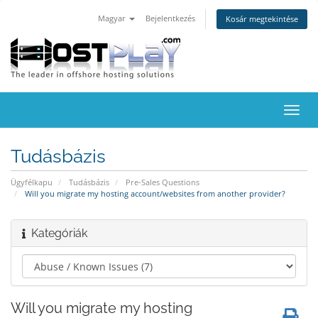
Magyar
Bejelentkezés
Kosár megtekintése
Váltá
a
navig
Tudásbázis
Ügyfélkapu
Tudásbázis
Pre-Sales Questions
Will you migrate my hosting account/websites from another provider?
Kategóriák
Will you migrate my hosting