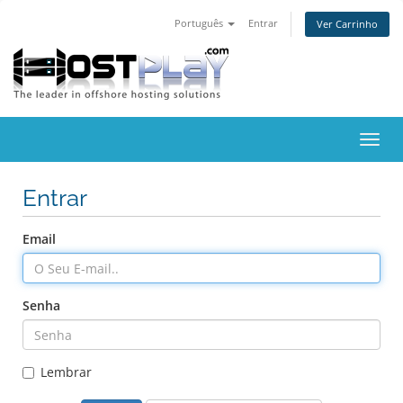
Português
Entrar
Ver Carrinho
Alter
nave
Entrar
Email
Senha
Lembrar