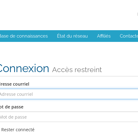
Base de connaissances
État du réseau
Affiliés
Contact
Connexion
Accès restreint
resse courriel
t de passe
Rester connecté