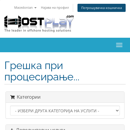
Macedonian
Најава на профил
Потрошувачка кошничка
Вклу
ја
нави
Грешка при
процесирање...
Категории