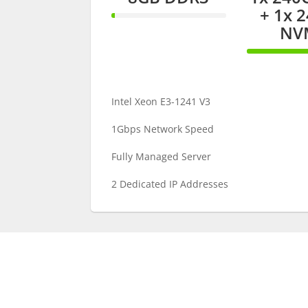
+ 1x 
3%
Complete
NV
100%
Comple
Intel Xeon E3-1241 V3
1Gbps Network Speed
Fully Managed Server
2 Dedicated IP Addresses