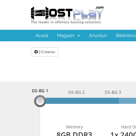
Acasă
Magazin
Anunțuri
Bibliotec
[+] meniu
DS-BG 1
DS-BG 1
DS-BG 2
DS-BG 3
Memory
Hard Dr
8GB DDR3
1x 240