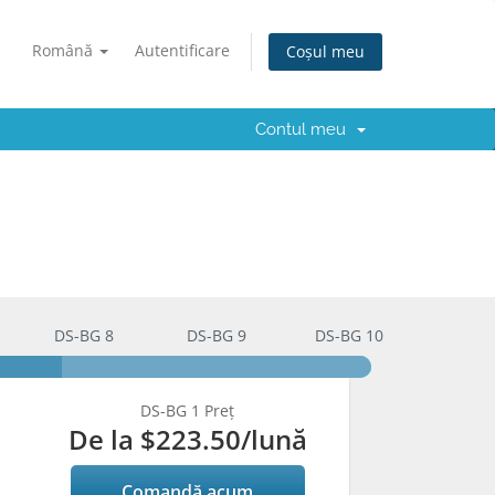
Română
Autentificare
Coșul meu
Contul meu
DS-BG 8
DS-BG 9
DS-BG 10
DS-BG 1 Preț
De la
$223.50
/lună
Comandă acum