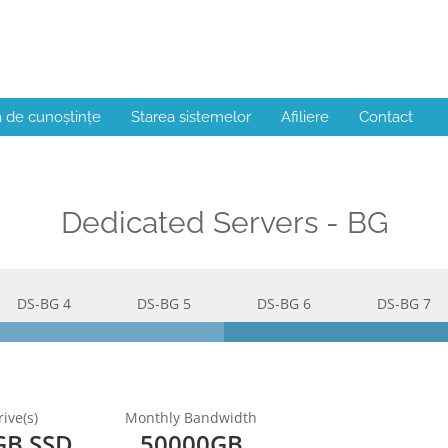
a de cunoștințe
Starea sistemelor
Afiliere
Contact
Dedicated Servers - BG
DS-BG 4
DS-BG 5
DS-BG 6
DS-BG 7
ive(s)
Monthly Bandwidth
GB SSD
50000GB