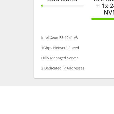
+ 1x 
3%
Complete
NV
100%
Comple
Intel Xeon E3-1241 V3
1Gbps Network Speed
Fully Managed Server
2 Dedicated IP Addresses