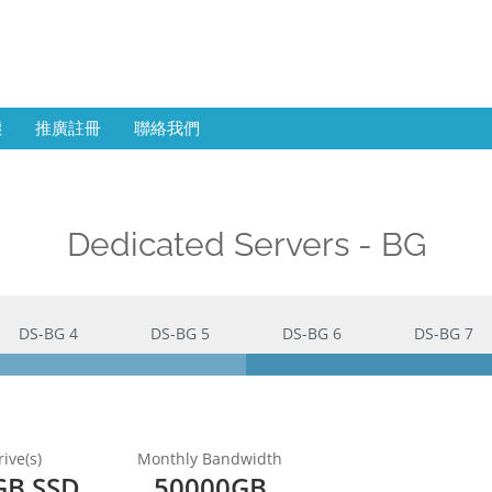
態
推廣註冊
聯絡我們
Dedicated Servers - BG
DS-BG 4
DS-BG 5
DS-BG 6
DS-BG 7
ive(s)
Monthly Bandwidth
GB SSD
50000GB