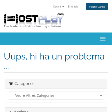
Català
Entrada
Veure Carro
Canv
la
nave
Uups, hi ha un problema
...
Categories