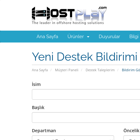
Ana Sayfa
Ürünler
Duyurular
Bilgi
Yeni Destek Bildirimi
Ana Sayfa
Müşteri Paneli
Destek Taleplerim
Bildirim G
İsim
Başlık
Departman
Öncelik