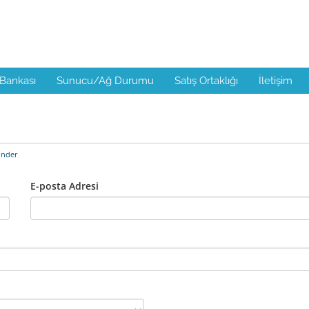
 Bankası
Sunucu/Ağ Durumu
Satış Ortaklığı
İletişim
önder
E-posta Adresi