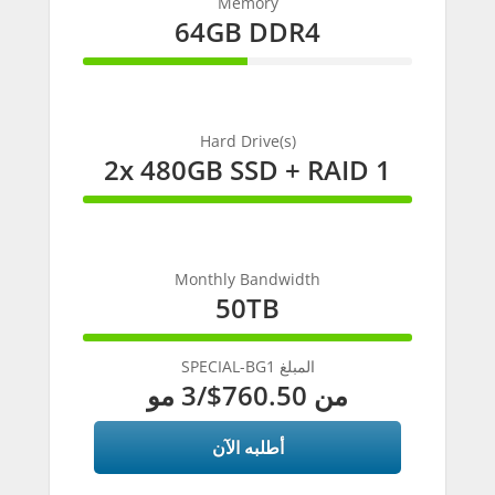
Memory
64GB DDR4
50%
Complete
Hard Drive(s)
2x 480GB SSD + RAID 1
100%
Complete
Monthly Bandwidth
50TB
100%
Complete
SPECIAL-BG1 المبلغ
/3 مو
$760.50
من
أطلبه الآن