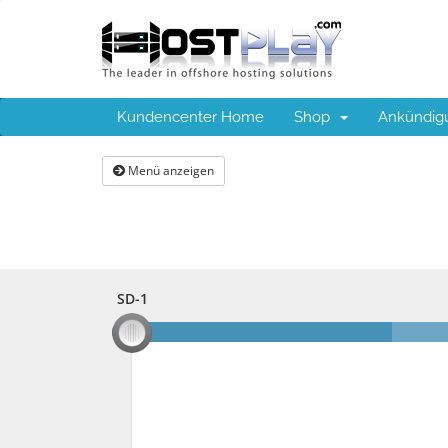
Kundencenter Home
Shop
Ankündig
Menü anzeigen
SD-1
SD-1