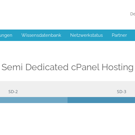
D
ungen
Wissensdatenbank
Netzwerkstatus
Partner
Semi Dedicated cPanel Hosting
SD-2
SD-3