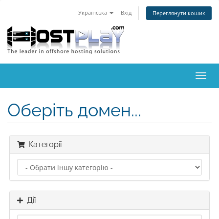
Українська
Вхід
Переглянути кошик
Пере
наві
Оберіть домен...
Категорії
Дії