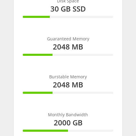
Disk Space
30 GB SSD
30%
Complete
Guaranteed Memory
2048 MB
33%
Complete
Burstable Memory
2048 MB
33%
Complete
Monthly Bandwidth
2000 GB
50%