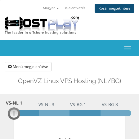
Magyar
Bejelentkezés
Kosár megtekintése
Váltá
a
navig
Menü megjelenítése
OpenVZ Linux VPS Hosting (NL/BG)
VS-NL 1
VS-NL 1
VS-NL 3
VS-BG 1
VS-BG 3