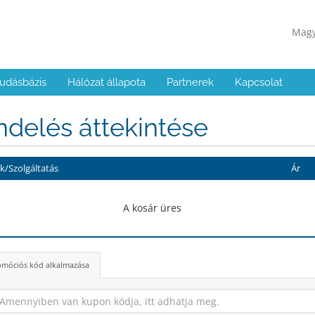
Mag
udásbázis
Hálózat állapota
Partnerek
Kapcsolat
delés áttekintése
/Szolgáltatás
Ár
A kosár üres
móciós kód alkalmazása