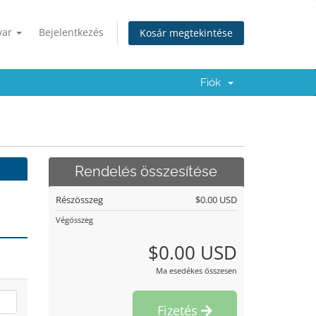
yar
Bejelentkezés
Kosár megtekintése
Fiók
Rendelés összesítése
Részösszeg
$0.00 USD
Végösszeg
$0.00 USD
Ma esedékes összesen
Fizetés